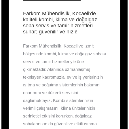
Farkom Mühendislik, Kocaeli'de
kaliteli kombi, klima ve doğalgaz
soba servis ve tamir hizmetleri
sunar; güvenilir ve hızlı!
Farkom Mühendislik, Kocaeli ve İzmit
bölgesinde kombi, klima ve doğalgaz sobası
servis ve tamir hizmetleriyle öne
çıkmaktadır. Alanında uzmanlaşmış
teknisyen kadromuzla, ev ve iş yerlerinizin
ısıtma ve soğutma sistemlerinin bakımını,
onarımını ve düzenli servisini
sağlamaktayız. Kombi sistemlerinizin
verimli çalışmasını, klima ünitelerinizin
serinletici etkisini korurken, doğalgaz
sobalarınızın da güvenli ve etkili ısınma