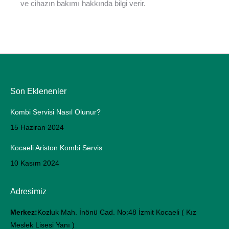
ve cihazın bakımı hakkında bilgi verir.
Son Eklenenler
Kombi Servisi Nasıl Olunur?
15 Haziran 2024
Kocaeli Ariston Kombi Servis
10 Kasım 2024
Adresimiz
Merkez:
Kozluk Mah. İnönü Cad. No:48 İzmit Kocaeli ( Kız
Meslek Lisesi Yanı )