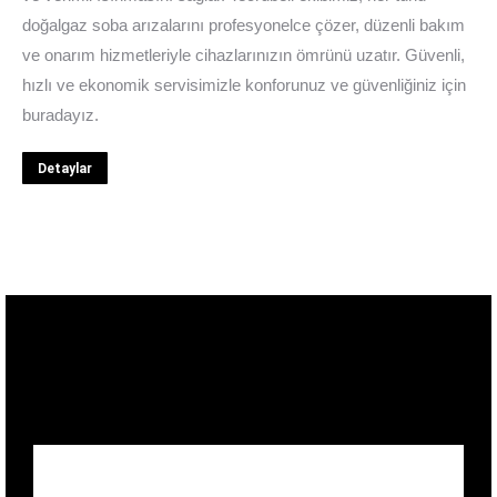
doğalgaz soba arızalarını profesyonelce çözer, düzenli bakım
ve onarım hizmetleriyle cihazlarınızın ömrünü uzatır. Güvenli,
hızlı ve ekonomik servisimizle konforunuz ve güvenliğiniz için
buradayız.
Detaylar