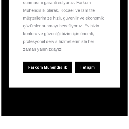
sunmasını garanti ediyoruz. Farkom
Mühendislik olarak, Kocaeli ve İzmit’te
müşterilerimize hızlı, güvenilir ve ekonomik
çözümler sunmayı hedefliyoruz. Evinizin
konforu ve güvenliği bizim için önemli,
profesyonel servis hizmetlerimizle her
zaman yanınızdayız!
Farkom Mühendislik
İletişim