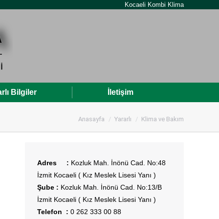
Kocaeli Kombi Klima
rlı Bilgiler
İletişim
Kocaeli Kombi Servisi
Anasayfa
Yararlı
Klima ve Bakım
Adres :
Kozluk Mah. İnönü Cad. No:48
İzmit Kocaeli ( Kız Meslek Lisesi Yanı )
Şube :
Kozluk Mah. İnönü Cad. No:13/B
İzmit Kocaeli ( Kız Meslek Lisesi Yanı )
Telefon :
0 262 333 00 88