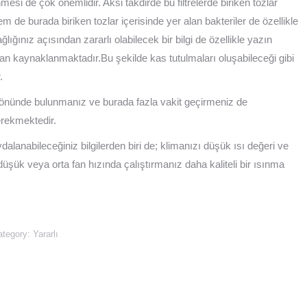
nmesi de çok önemlidir. Aksi takdirde bu filtrelerde biriken tozlar
de burada biriken tozlar içerisinde yer alan bakteriler de özellikle
ığınız açısından zararlı olabilecek bir bilgi de özellikle yazın
an kaynaklanmaktadır.Bu şekilde kas tutulmaları oluşabileceği gibi
.
yönünde bulunmanız ve burada fazla vakit geçirmeniz de
erekmektedir.
dalanabileceğiniz bilgilerden biri de; klimanızı düşük ısı değeri ve
üşük veya orta fan hızında çalıştırmanız daha kaliteli bir ısınma
ategory:
Yararlı