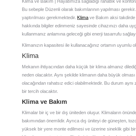
Klima ve Bakım | Hayatımıza sağladığı rahatlık ve konfor
Bu sebeple Düzenli olarak bakımlarının yapılması gerekir. 
yaptırılması gerekmektedir.
Klima
ve Bakım aksi takdirde 
hakkında bilgiler edinmeniz sayesinde cihazınızı daha uygu
kullanmanız anlamına geleceği gibi enerji tasarrufu sağl
Klimanızın kapasitesi ile kullanacağınız ortamın uyumlu o
Klima
Mekanın ihtiyacından daha küçük bir klima almanız diledi
neden olacaktır. Aynı şekilde klimanın daha büyük olma
olacağından rahatsız edici olabilmektedir. Bu durum ayn
bir tercih olacaktır.
Klima ve Bakım
Klimalar bir iç ve bir dış üniteden oluşur. Klimaların ön
bakımından önemlidir. Ayrıca dış üniteyi de güneşten, t
yüksek bir yere monte edilmesi ve üzerine sineklik gibi bi