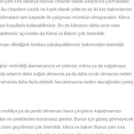
un yanı sıra oldukça hassas cihazlar olarak karşımıza çıkmaktadır.
Bu cihazların yazlık ve kışlık olarak yılda en az iki kez bakımlarının
klimaların tam kapasite ile çalışması mümkün olmayacaktır. Klima
n koşullarla kullanabilirsiniz. Bu da klimanızı daha uzun süre
ayabilmeniz açısından da Klima ve Bakım çok önemlidir.
lması dilediğiniz konforu yakalayabilmeniz bakımından önemlidir.
ğiniz verimliliği alamamanıza ve yetersiz ısıtma ya da soğutmaya
sı da ortamın daha soğuk olmasına ya da daha sıcak olmasına neden
ı zamanda daha fazla elektrik harcanmasına neden olacağından yanlış
ünde mobilya ya da perde olmaması hava çıkışlarını kapatmaması
ozdan ve sineklerden korumanız gerekir. Bunun için güneş görmeyecek
r cisim geçirilmesi çok önemlidir. klima ve bakım Bunun yanı sıra