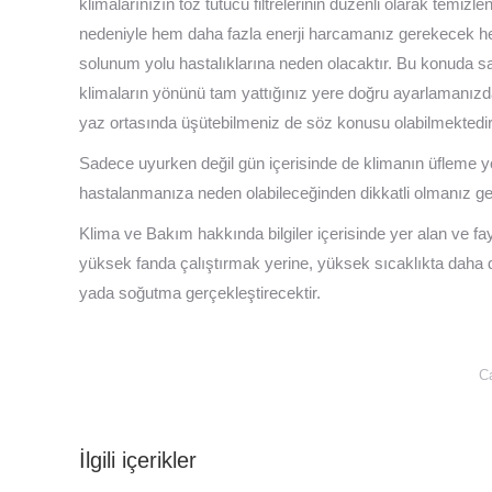
klimalarınızın toz tutucu filtrelerinin düzenli olarak temizle
nedeniyle hem daha fazla enerji harcamanız gerekecek hem 
solunum yolu hastalıklarına neden olacaktır. Bu konuda sağl
klimaların yönünü tam yattığınız yere doğru ayarlamanızd
yaz ortasında üşütebilmeniz de söz konusu olabilmektedir
Sadece uyurken değil gün içerisinde de klimanın üfleme 
hastalanmanıza neden olabileceğinden dikkatli olmanız g
Klima ve Bakım hakkında bilgiler içerisinde yer alan ve fay
yüksek fanda çalıştırmak yerine, yüksek sıcaklıkta daha d
yada soğutma gerçekleştirecektir.
C
İlgili içerikler