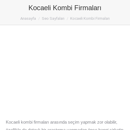
Kocaeli Kombi Firmaları
Kocaeli Kombi Servisi
Anasayfa
Seo Sayfaları
Kocaeli Kombi Firmaları
Kocaeli kombi firmaları arasında seçim yapmak zor olabilir,
özellikle de detaylı bir araştırma yapmadan önce hangi şirketin