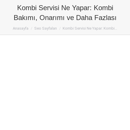
Kombi Servisi Ne Yapar: Kombi
Bakımı, Onarımı ve Daha Fazlası
Kocaeli Kombi Servisi
Anasayfa
Seo Sayfaları
Kombi Servisi Ne Yapar: Kombi…