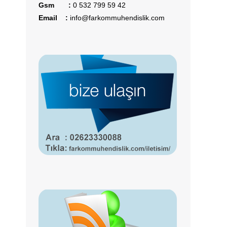
Gsm :
0 532 799 59 42
Email :
info@farkommuhendislik.com