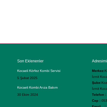
Son Eklenenler
Adresimi
Kocaeli Körfez Kombi Servisi
Merkez:
K
İzmit Koca
5 Şubat 2025
Şube:
Koz
Kocaeli Kombi Arıza Bakım
İzmit Koca
30 Ekim 2024
Telefon :
Cep :
053
Email :