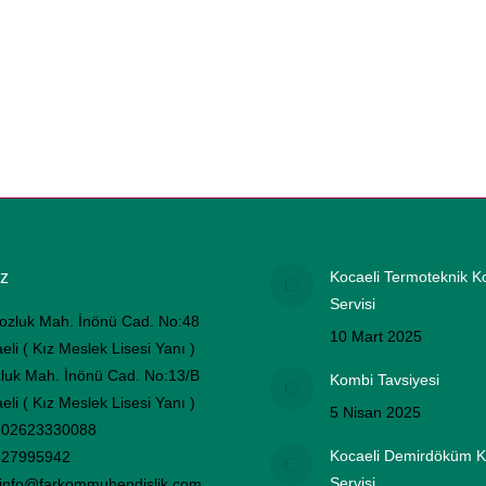
z
Kocaeli Termoteknik K
Servisi
ozluk Mah. İnönü Cad. No:48
10 Mart 2025
eli ( Kız Meslek Lisesi Yanı )
luk Mah. İnönü Cad. No:13/B
Kombi Tavsiyesi
eli ( Kız Meslek Lisesi Yanı )
5 Nisan 2025
02623330088
Kocaeli Demirdöküm 
27995942
Servisi
info@farkommuhendislik.com