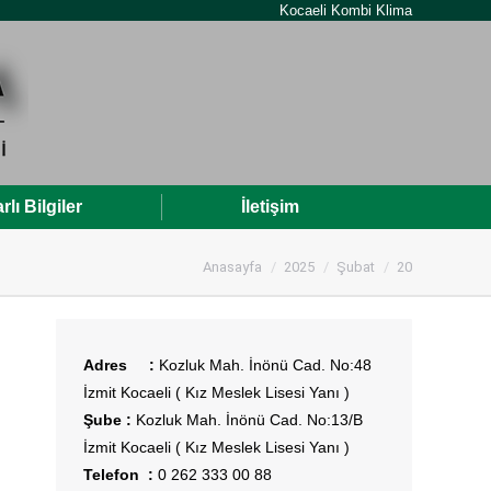
Kocaeli Kombi Klima
rlı Bilgiler
İletişim
Kocaeli Kombi Servisi
Anasayfa
2025
Şubat
20
Adres :
Kozluk Mah. İnönü Cad. No:48
İzmit Kocaeli ( Kız Meslek Lisesi Yanı )
Şube :
Kozluk Mah. İnönü Cad. No:13/B
İzmit Kocaeli ( Kız Meslek Lisesi Yanı )
Telefon :
0 262 333 00 88